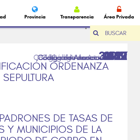
dad
Provincia
Transparencia
Área Privada
BUSCAR
3469
4187
2912
1962
627
61
DIFICACIÓN ORDENANZA
 SEPULTURA
 PADRONES DE TASAS DE
 Y MUNICIPIOS DE LA