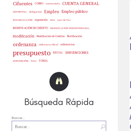
Cifuentes
CUENTA GENERAL
COBRO
convocatoria
Empleo
Empleo público
delegacion
DEFINITIVA
exposición
Hita
Juez de Paz
ESTABILIZACIÓN
MODIFICACIÓN DE CRÉDITO
MODIFICACIÓN PRESUPUESTARIA
modificación
Notificación
Modificación de Créditos
ordenanza
ordenanzas
Ordenanza fiscal
presupuesto
SUBVENCIONES
RECUAL
SUBVENCIÓN
TASA
TORIJA
Búsqueda Rápida
Buscar...