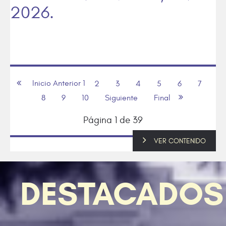
2026.
Inicio
Anterior
1
2
3
4
5
6
7
8
9
10
Siguiente
Final
Página 1 de 39
VER CONTENIDO
VER CONTENIDO
VER CONTENIDO
VER CONTENIDO
VER CONTENIDO
VER CONTENIDO
DESTACADOS