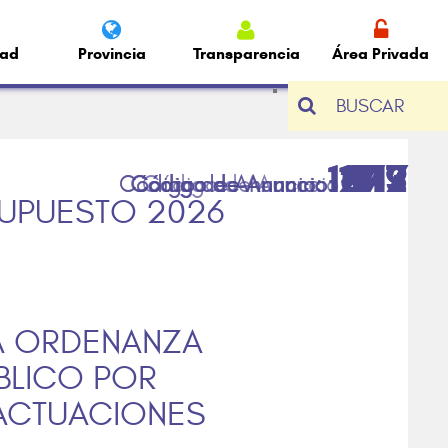
dad
Provincia
Transparencia
Área Privada
BUSCAR
1679
1249
1613
1717
1612
917
SUPUESTO 2026
LA ORDENANZA
BLICO POR
ACTUACIONES