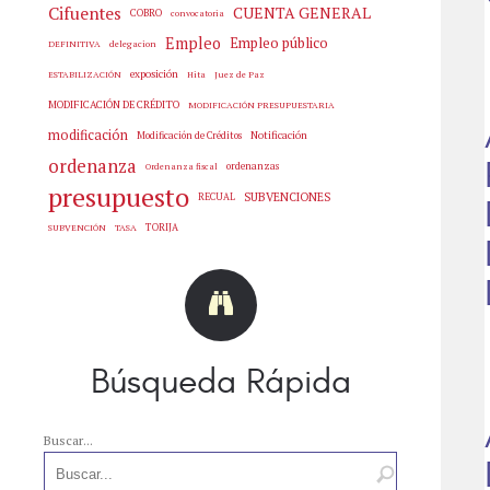
Cifuentes
CUENTA GENERAL
COBRO
convocatoria
Empleo
Empleo público
delegacion
DEFINITIVA
exposición
Hita
Juez de Paz
ESTABILIZACIÓN
MODIFICACIÓN DE CRÉDITO
MODIFICACIÓN PRESUPUESTARIA
modificación
Notificación
Modificación de Créditos
ordenanza
ordenanzas
Ordenanza fiscal
presupuesto
SUBVENCIONES
RECUAL
SUBVENCIÓN
TASA
TORIJA
Búsqueda Rápida
Buscar...