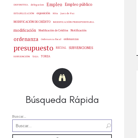
Empleo
Empleo público
delegacion
DEFINITIVA
exposición
Hita
Juez de Paz
ESTABILIZACIÓN
MODIFICACIÓN DE CRÉDITO
MODIFICACIÓN PRESUPUESTARIA
modificación
Notificación
Modificación de Créditos
ordenanza
ordenanzas
Ordenanza fiscal
presupuesto
SUBVENCIONES
RECUAL
SUBVENCIÓN
TASA
TORIJA
Búsqueda Rápida
Buscar...