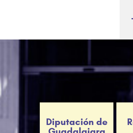
Diputación de
R
Guadalajara