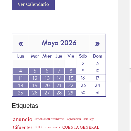
Ver Calendario
«
»
Mayo 2026
Lun
Mar
Mier
Jue
Vie
Sáb
Dom
1
2
3
4
5
6
7
8
9
10
11
12
13
14
15
16
17
18
19
20
21
22
23
24
25
26
27
28
29
30
31
Etiquetas
anuncio
Aprobación
Brihuega
APROBACION DEFINITIVA
Cifuentes
CUENTA GENERAL
COBRO
convocatoria