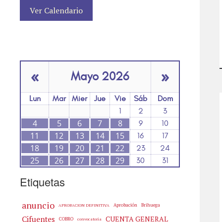
Ver Calendario
«
»
Mayo 2026
Lun
Mar
Mier
Jue
Vie
Sáb
Dom
1
2
3
4
5
6
7
8
9
10
11
12
13
14
15
16
17
18
19
20
21
22
23
24
25
26
27
28
29
30
31
Etiquetas
anuncio
Aprobación
Brihuega
APROBACION DEFINITIVA
Cifuentes
CUENTA GENERAL
COBRO
convocatoria