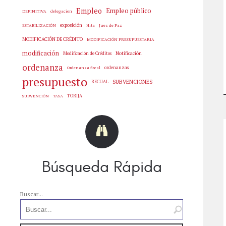
Empleo
Empleo público
delegacion
DEFINITIVA
exposición
Hita
Juez de Paz
ESTABILIZACIÓN
MODIFICACIÓN DE CRÉDITO
MODIFICACIÓN PRESUPUESTARIA
modificación
Notificación
Modificación de Créditos
ordenanza
ordenanzas
Ordenanza fiscal
presupuesto
SUBVENCIONES
RECUAL
SUBVENCIÓN
TASA
TORIJA
Búsqueda Rápida
Buscar...