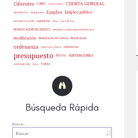
Cifuentes
CUENTA GENERAL
COBRO
convocatoria
Empleo
Empleo público
delegacion
DEFINITIVA
exposición
Hita
Juez de Paz
ESTABILIZACIÓN
MODIFICACIÓN DE CRÉDITO
MODIFICACIÓN PRESUPUESTARIA
modificación
Notificación
Modificación de Créditos
ordenanza
ordenanzas
Ordenanza fiscal
presupuesto
SUBVENCIONES
RECUAL
SUBVENCIÓN
TASA
TORIJA
Búsqueda Rápida
Buscar...