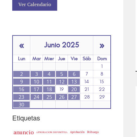
Ver Calendario
«
»
Junio 2025
Lun
Mar
Mier
Jue
Vie
Sáb
Dom
1
2
3
4
5
6
7
8
9
10
11
12
13
14
15
16
17
18
20
19
21
22
23
24
25
26
27
28
29
30
Etiquetas
anuncio
Aprobación
Brihuega
APROBACION DEFINITIVA