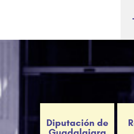
Diputación de
R
Guadalajara