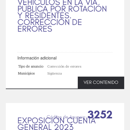
VEHÍCULOS EN LA VÍA
PÚBLICA POR ROTACIÓN
Y RESIDENTES.
CORRECCIÓN DE
ERRORES
Información adicional
Tipo de anuncio
Corrección de errores
Municipios
Sigüenza
VER CONTENIDO
3252
EXPOSICIÓN CUENTA
GENERAL 2023