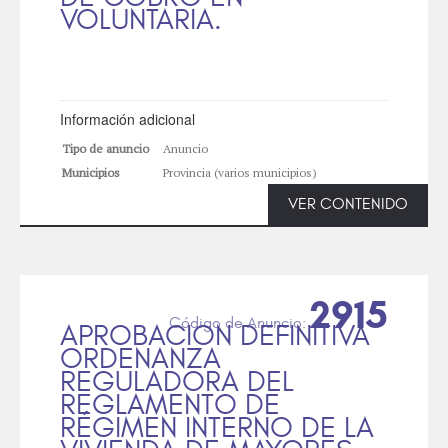
VOLUNTARIA.
Información adicional
Tipo de anuncio
Anuncio
Municipios
Provincia (varios municipios)
VER CONTENIDO
2915
APROBACION DEFINITIVA
ORDENANZA
REGULADORA DEL
REGLAMENTO DE
RÉGIMEN INTERNO DE LA