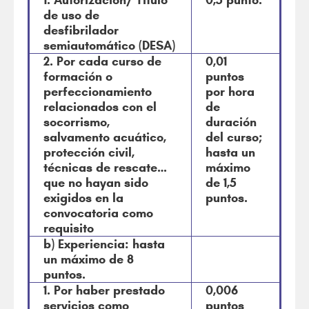
1. Autorización/ Título
0,5 punto.
de uso de
desfibrilador
semiautomático (DESA)
2. Por cada curso de
0,01
formación o
puntos
perfeccionamiento
por hora
relacionados con el
de
socorrismo,
duración
salvamento acuático,
del curso;
protección civil,
hasta un
técnicas de rescate…
máximo
que no hayan sido
de 1,5
exigidos en la
puntos.
convocatoria como
requisito
b) Experiencia: hasta
un máximo de 8
puntos.
1. Por haber prestado
0,006
servicios como
puntos