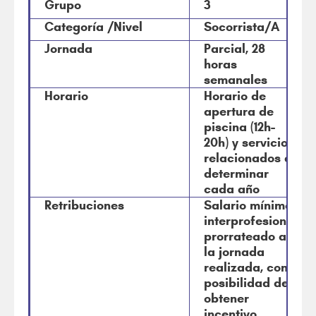
Grupo
3
Categoría /Nivel
Socorrista/A
Jornada
Parcial, 28
horas
semanales
Horario
Horario de
apertura de
piscina (12h-
20h) y servicios
relacionados a
determinar
cada año
Retribuciones
Salario mínimo
interprofesional
prorrateado a
la jornada
realizada, con
posibilidad de
obtener
incentivo.