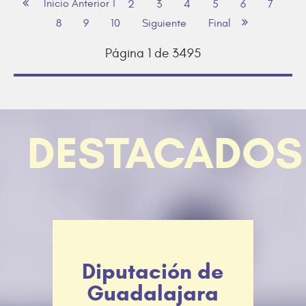
Inicio
Anterior
1
2
3
4
5
6
7
8
9
10
Siguiente
Final
Página 1 de 3495
DESTACADOS
Diputación de
Guadalajara