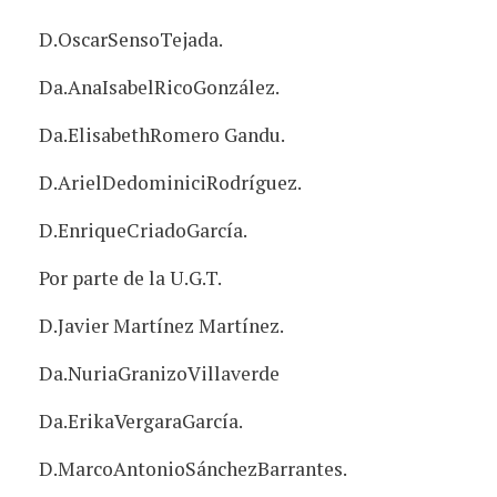
D.OscarSensoTejada.
Da.AnaIsabelRicoGonzález.
Da.ElisabethRomero Gandu.
D.ArielDedominiciRodríguez.
D.EnriqueCriadoGarcía.
Por parte de la U.G.T.
D.Javier Martínez Martínez.
Da.NuriaGranizoVillaverde
Da.ErikaVergaraGarcía.
D.MarcoAntonioSánchezBarrantes.