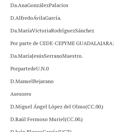
Da.AnaGonzálezPalacios
D.AlfredoÁvilaGarcía.
Da.MaríaVictoriaRodríguezSánchez
Por parte de CEDE-CEPYME GUADALAJARA:
Da.MaríaJesúsSerranoMaestro.
PorpartedeU.N.0
D.ManuelBejarano
Asesores
D.Miguel Ángel López del Olmo(CC.00.)
D.Raúl Fermoso Muriel(CC.00.)
D.Iván BlancoGarcía(UGT)