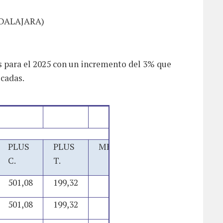
UADALAJARA)
es para el 2025 con un incremento del 3% que
cadas.
PLUS
PLUS
MENSUAL
ANUAL
C.
T.
501,08
199,32
1.937,97
26.968,32
501,08
199,32
1.937,97
26.968,32