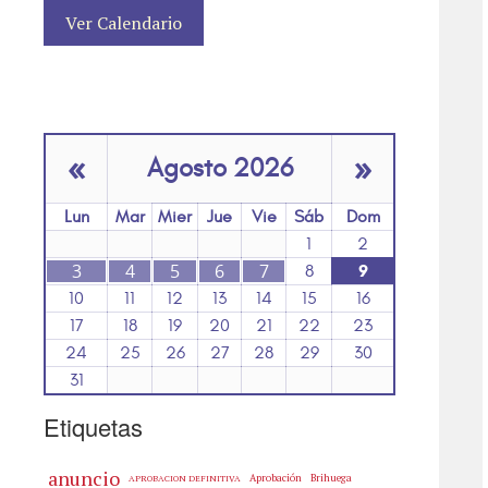
Ver Calendario
«
»
Agosto 2026
Lun
Mar
Mier
Jue
Vie
Sáb
Dom
1
2
3
4
5
6
7
9
8
10
11
12
13
14
15
16
17
18
19
20
21
22
23
24
25
26
27
28
29
30
31
Etiquetas
anuncio
Aprobación
Brihuega
APROBACION DEFINITIVA