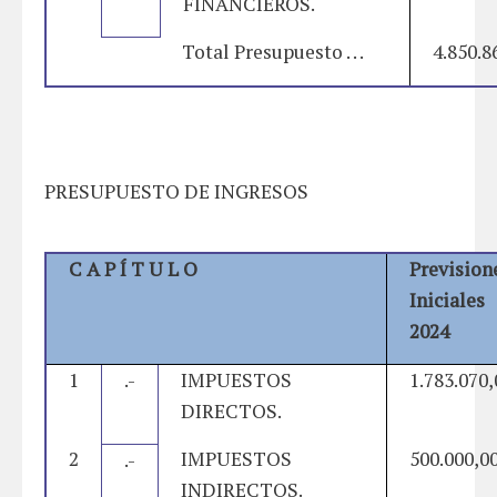
FINANCIEROS.
Total Presupuesto . . .
4.850.8
PRESUPUESTO DE INGRESOS
C A P Í T U L O
Prevision
Iniciales
2024
1
.-
IMPUESTOS
1.783.070,
DIRECTOS.
2
IMPUESTOS
500.000,0
.-
INDIRECTOS.