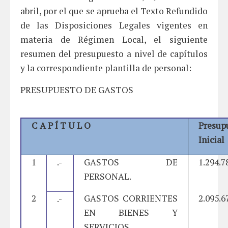
abril, por el que se aprueba el Texto Refundido
de las Disposiciones Legales vigentes en
materia de Régimen Local, el siguiente
resumen del presupuesto a nivel de capítulos
y la correspondiente plantilla de personal:
PRESUPUESTO DE GASTOS
C A P Í T U L O
Presup
Inicia
1
.-
GASTOS DE
1.294.7
PERSONAL.
2
GASTOS CORRIENTES
2.095.6
.-
EN BIENES Y
SERVICIOS.