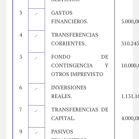
3
GASTOS
.-
FINANCIEROS.
5.000,0
4
TRANSFERENCIAS
.-
CORRIENTES.
310.245
5
FONDO DE
.-
CONTINGENCIA Y
10.000,
OTROS IMPREVISTO
6
INVERSIONES
.-
REALES.
1.131.1
7
TRANSFERENCIAS DE
.-
CAPITAL.
4.000,0
9
PASIVOS
.-