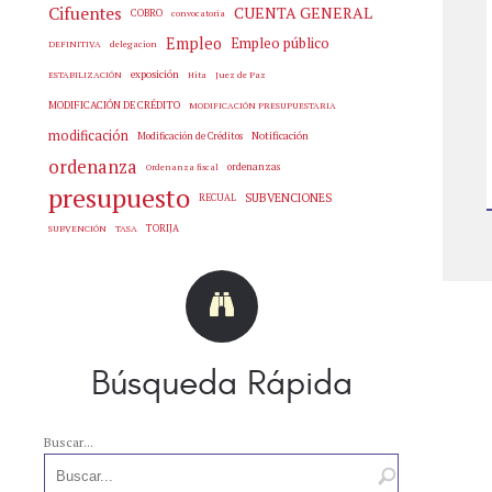
Cifuentes
CUENTA GENERAL
COBRO
convocatoria
Empleo
Empleo público
delegacion
DEFINITIVA
exposición
Hita
Juez de Paz
ESTABILIZACIÓN
MODIFICACIÓN DE CRÉDITO
MODIFICACIÓN PRESUPUESTARIA
modificación
Notificación
Modificación de Créditos
ordenanza
ordenanzas
Ordenanza fiscal
presupuesto
SUBVENCIONES
RECUAL
SUBVENCIÓN
TASA
TORIJA
Búsqueda Rápida
Buscar...