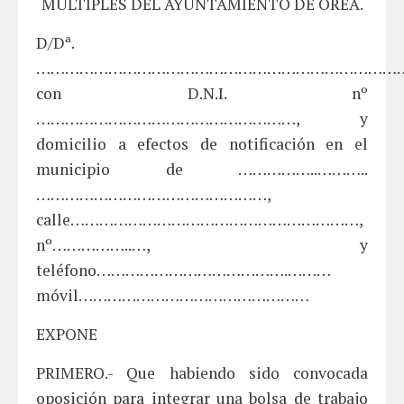
MÚLTIPLES DEL AYUNTAMIENTO DE OREA.
D/Dª.
……………………………………………………………………………
con D.N.I. nº
………………………………………………, y
domicilio a efectos de notificación en el
municipio de ……………..………..
…………………………………………,
calle……………………………………………………,
nº……………..…, y
teléfono………………………………….………
móvil…………………………………………
EXPONE
PRIMERO.- Que habiendo sido convocada
oposición para integrar una bolsa de trabajo