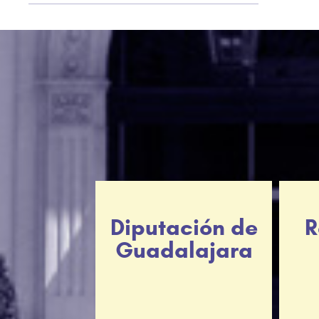
Diputación de
R
Guadalajara