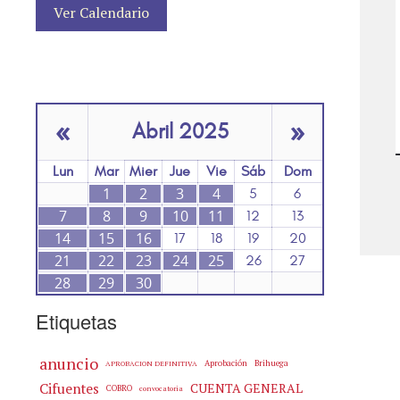
Ver Calendario
«
»
Abril 2025
Lun
Mar
Mier
Jue
Vie
Sáb
Dom
1
2
3
4
5
6
7
8
9
10
11
12
13
14
15
16
17
18
19
20
21
22
23
24
25
26
27
28
29
30
Etiquetas
anuncio
Aprobación
Brihuega
APROBACION DEFINITIVA
Cifuentes
CUENTA GENERAL
COBRO
convocatoria