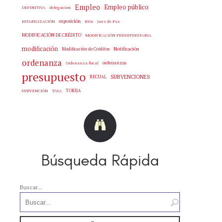
Empleo
Empleo público
delegacion
DEFINITIVA
exposición
Hita
Juez de Paz
ESTABILIZACIÓN
MODIFICACIÓN DE CRÉDITO
MODIFICACIÓN PRESUPUESTARIA
modificación
Notificación
Modificación de Créditos
ordenanza
ordenanzas
Ordenanza fiscal
presupuesto
SUBVENCIONES
RECUAL
SUBVENCIÓN
TASA
TORIJA
Búsqueda Rápida
Buscar...