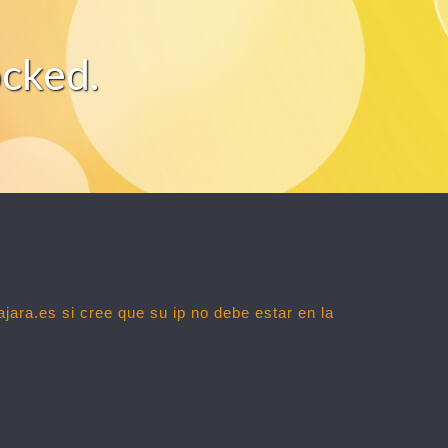
ocked.
ajara.es
si cree que su ip no debe estar en la