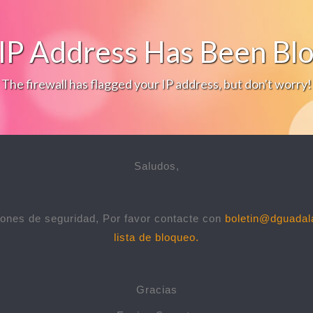
IP Address Has Been Bl
The firewall has flagged your IP address, but don't worry!
Saludos,
ones de seguridad, Por favor contacte con
boletin@dguadal
lista de bloqueo.
Gracias