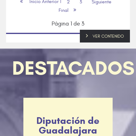
Inicio
Anterior
1
2
3
Siguiente
Final
Página 1 de 3
VER CONTENIDO
VER CONTENIDO
VER CONTENIDO
VER CONTENIDO
VER CONTENIDO
VER CONTENIDO
DESTACADOS
Diputación de
Guadalajara