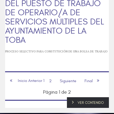
DEL PUESTO DE TRABAJO
DE OPERARIO/A DE
SERVICIOS MÚLTIPLES DEL
AYUNTAMIENTO DE LA
TOBA
PROCESO SELECTIVO PARA CONSTITUCIÓN DE UNA BOLSA DE TRABAJO
Inicio
Anterior
1
2
Siguiente
Final
Página 1 de 2
VER CONTENIDO
VER CONTENIDO
VER CONTENIDO
VER CONTENIDO
VER CONTENIDO
VER CONTENIDO