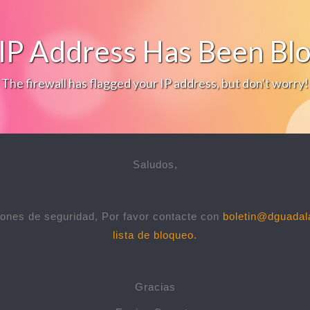
IP Address Has Been Bl
The firewall has flagged your IP address, but don't worry!
Saludos,
ones de seguridad, Por favor contacte con
boletin@dguadal
lista de bloqueo.
Gracias