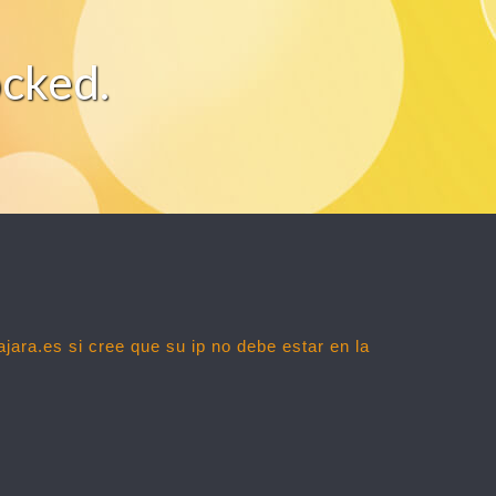
ocked.
ajara.es
si cree que su ip no debe estar en la