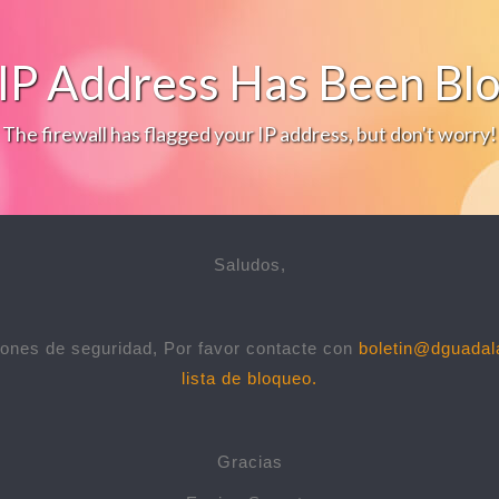
IP Address Has Been Bl
The firewall has flagged your IP address, but don't worry!
Saludos,
ones de seguridad, Por favor contacte con
boletin@dguadal
lista de bloqueo.
Gracias