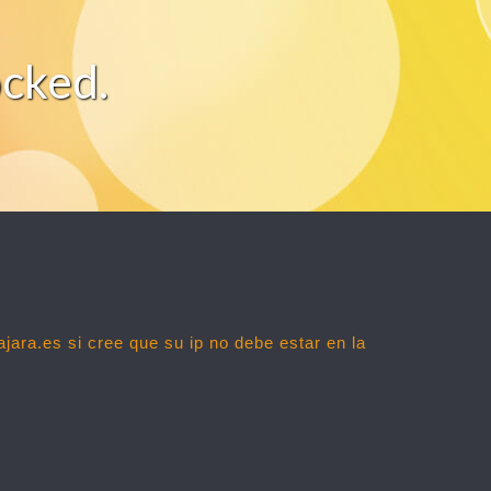
ocked.
ajara.es
si cree que su ip no debe estar en la