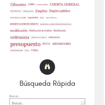
Cifuentes
CUENTA GENERAL
COBRO
convocatoria
Empleo
Empleo público
delegacion
DEFINITIVA
exposición
Hita
Juez de Paz
ESTABILIZACIÓN
MODIFICACIÓN DE CRÉDITO
MODIFICACIÓN PRESUPUESTARIA
modificación
Notificación
Modificación de Créditos
ordenanza
ordenanzas
Ordenanza fiscal
presupuesto
SUBVENCIONES
RECUAL
SUBVENCIÓN
TASA
TORIJA
Búsqueda Rápida
Buscar...